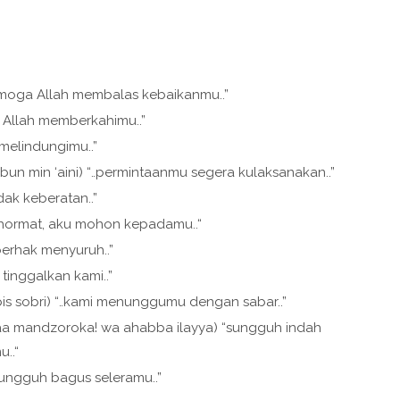
emoga Allah membalas kebaikanmu..”
a Allah memberkahimu..”
 melindungimu..”
n min ‘aini) “..permintaanmu segera kulaksanakan..”
dak keberatan..”
 hormat, aku mohon kepadamu..“
berhak menyuruh..”
 tinggalkan kami..”
s sobri) “..kami menunggumu dengan sabar..”
a mandzoroka! wa ahabba ilayya) “sungguh indah
..“
ungguh bagus seleramu..”