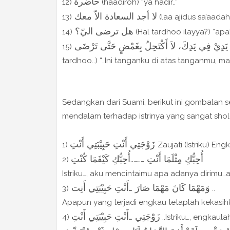
حاضرة
12)
(haadiroh) “ya hadir..”
لا أجد السعادة الاّ معك
13)
(laa ajidus sa’aada
هل ترضى اليّ؟
14)
(Hal tardhoo ilayya?) “ap
 يَدِيْ فِي يَدِكَ، لاَ أَكْتَحِلُ بِغَمْضٍ حَتَّى تَرْضَى
15)
tardhoo..) “..Ini tanganku di atas tanganmu, m
Sedangkan dari Suami, berikut ini gombalan
mendalam terhadap istrinya yang sangat shol
زَوْجَتِي أَنْتِ حَبِيْبَتِي أَنْتِ
1)
Zaujati (Istriku) En
أُحِبُّكِ مِثْلَمَا أَنْتِ ………..أُحِبُّكِ كَيْفَمَا كُنْتِ
2)
Istriku…, aku mencintaimu apa adanya dirim
وَمَهْمَا كَانَ مَهْمَا صَارَ …أَنْتِ حَبِيْبَتِي أَنِت
3)
..
Apapun yang terjadi engkau tetaplah kekasih
زَوْجَتِي …أَنْتِ حَبِيْبَتِي أَنْتِ
4)
..Istriku…, engkaul