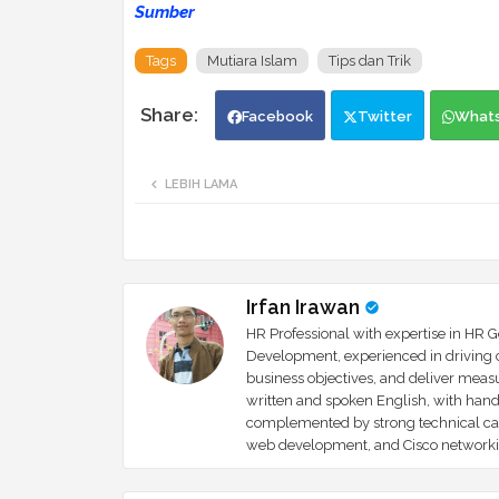
Sumber
Tags
Mutiara Islam
Tips dan Trik
Facebook
Twitter
What
LEBIH LAMA
Irfan Irawan
HR Professional with expertise in HR 
Development, experienced in driving co
business objectives, and deliver meas
written and spoken English, with han
complemented by strong technical cap
web development, and Cisco networki