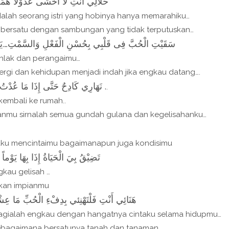
حَلاَلِي أَنْتِ لاَ أَخْشَى عَذُوْلاً هَمُّهُ
dalah seorang istri yang hobinya hanya memarahiku…
 bersatu dengan sambungan yang tidak terputuskan…
سَقَيْتِ الْحُبَّ فِى قَلْبِي بِحُسْنِ الْفَعْلِ وَالسَّمْتِ….يَغِ
hlak dan perangaimu…
rgi dan kehidupan menjadi indah jika engkau datang….
نَهَارِي كَادِحٌ حَتَّى إِذَا مَا عُدْتُ لِلْبَيْتِ…لَقِيْتُكِ فَانْجَلَى عَنِّي ضَنَايَ إِذَا تَبَسَّمْتِ .
.
kembali ke rumah..
nmu sirnalah semua gundah gulana dan kegelisahanku…
u…aku mencintaimu bagaimanapun juga kondisimu
تَضِيْقُ بِيَ الْحَيَاةُ إِذَا بِهَا يَوْما
gkau gelisah …
kan impianmu
هَنَائِي أَنْتِ فَلْتَهْنِئي بِدِفْءِ الْحُبِّ مَا عِشْت
gialah engkau dengan hangatnya cintaku selama hidupmu…
sebagaimana bersatunya tanah dan tanaman…