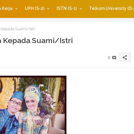
 Kerja
UPH (S-2)
ISTN (S-1)
Telkom University (D-
Kepada Suami/Istri
 Kepada Suami/Istri
share
0