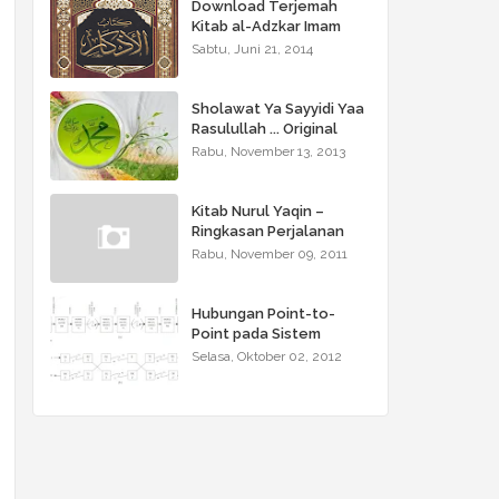
Download Terjemah
Kitab al-Adzkar Imam
Nawawi
Sabtu, Juni 21, 2014
Sholawat Ya Sayyidi Yaa
Rasulullah ... Original
Version
Rabu, November 13, 2013
Kitab Nurul Yaqin –
Ringkasan Perjalanan
Hidup Nabi Muhammad
Rabu, November 09, 2011
SAW Jilid 2 (Part 1)
Hubungan Point-to-
Point pada Sistem
Komunikasi Gelombang
Selasa, Oktober 02, 2012
Mikro Terestrial