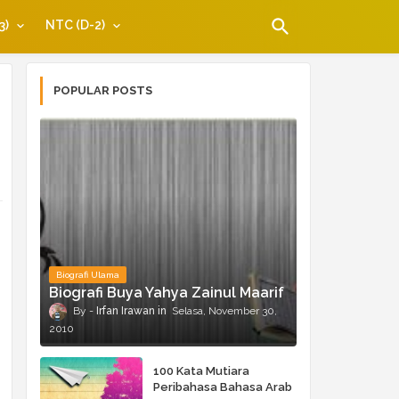
3)
NTC (D-2)
POPULAR POSTS
Biografi Ulama
Biografi Buya Yahya Zainul Maarif
Irfan Irawan
Selasa, November 30,
2010
100 Kata Mutiara
Peribahasa Bahasa Arab