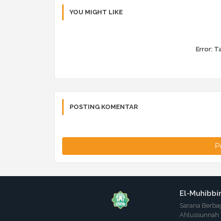
YOU MIGHT LIKE
Error:
Ta
POSTING KOMENTAR
P
El-Muhibbi
Sarana Berbag
Ahlussunnah 