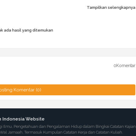
Tampilkan selengkapnya
k ada hasil yang ditemukan
0Komentar
osting Komentar (0)
n Indonesia Website
i Ilmu, Pengetahuan dan Pengalaman Hidup dalam Bingkai Catatan Kajian
Wal Jamaah, Termasuk Kumpulan Catatan Kerja dan Catatan Kuliah.