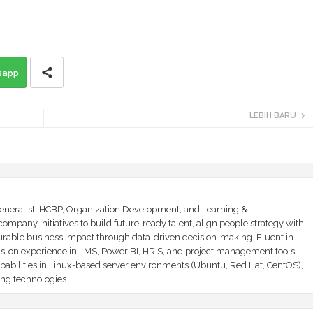
sapp
LEBIH BARU
Generalist, HCBP, Organization Development, and Learning &
mpany initiatives to build future-ready talent, align people strategy with
urable business impact through data-driven decision-making. Fluent in
ds-on experience in LMS, Power BI, HRIS, and project management tools,
abilities in Linux-based server environments (Ubuntu, Red Hat, CentOS),
ng technologies