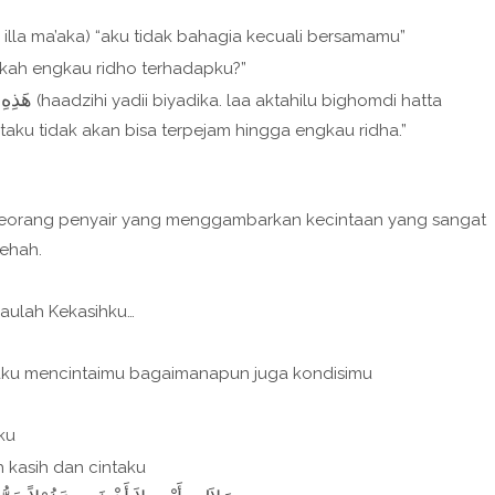
h illa ma’aka) “aku tidak bahagia kecuali bersamamu”
akah engkau ridho terhadapku?”
هَذِهِ
(haadzihi yadii biyadika. laa aktahilu bighomdi hatta
ataku tidak akan bisa terpejam hingga engkau ridha.”
 seorang penyair yang menggambarkan kecintaan yang sangat
ehah.
gkaulah Kekasihku…
u…aku mencintaimu bagaimanapun juga kondisimu
ku
ah kasih dan cintaku