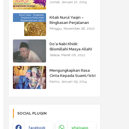
Jumat, Januari 10, 2014
Kitab Nurul Yaqin –
Ringkasan Perjalanan
Hidup Nabi Muhammad
Minggu, November 28, 2010
saw - Jilid I
Do'a Nabi Khidir
(Bismillahi Masya Allah)
Selasa, Maret 06, 2012
Mengungkapkan Rasa
Cinta Kepada Suami/Istri
Kamis, Januari 09, 2014
SOCIAL PLUGIN
facebook
whatsapp