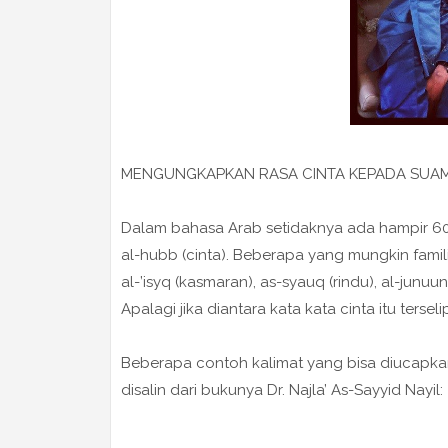
MENGUNGKAPKAN RASA CINTA KEPADA SUAMI
Dalam bahasa Arab setidaknya ada hampir 60
al-hubb (cinta). Beberapa yang mungkin famil
al-’isyq (kasmaran), as-syauq (rindu), al-junuu
Apalagi jika diantara kata kata cinta itu terse
Beberapa contoh kalimat yang bisa diucapkan
disalin dari bukunya Dr. Najla’ As-Sayyid Nayil: