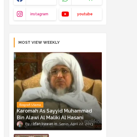
instagram
youtube
MOST VIEW WEEKLY
Biografi Ulama
Karomah As Sayyid Muhammad
Bin Alawi Al Maliki Al Hasani
Irfan Irawan
Senin, April 22, 2013