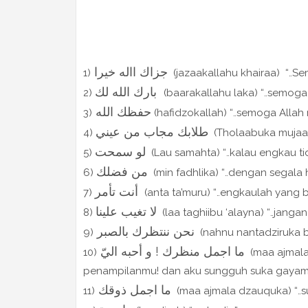
جزاك االه خيرا
1)
(jazaakallahu khairaa) “..S
بارك الله لك
2)
(baarakallahu laka) “..semog
حفظك الله
3)
(hafidzokallah) “..semoga Allah
طلابك مجاب من عيني
4)
(Tholaabuka mujaabu
لو سمحت
5)
(Lau samahta) “..kalau engkau ti
من فضلك
6)
(min fadhlika) “..dengan segala
أنت تأمر
7)
(anta ta’muru) “..engkaulah yang 
لا تغيب علينا
8)
(laa taghiibu ‘alayna) “..jangan
نحن ننتظرك بالصبر
9)
(nahnu nantadziruka bi
ما اجمل منظرك ! و أحبه اليّ
10)
(maa ajmala
penampilanmu! dan aku sungguh suka gayamu
ما اجمل ذوقك
11)
(maa ajmala dzauquka) “..s