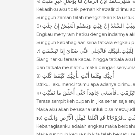
 مَقْتِي….لَقَدْ أَذِنَ الزَّمَانُ لَنَا بِوَصْلٍ غَيْرِ مُنْبَتِّ
5)
Kekasihku aku tidak pernah khawatir dirimu a
Sungguh zaman telah mengizinkan kita untuk
يْبُ السَّعْدُ إِنْ غِبْتِ وَيَصْفُو الْعَيْشُ إِنْ جِئْتِ
6)
Engkau menyiram hatiku dengan indahnya ak
Sungguh kebahagiaan sirna tatkala engkau pe
7)
Siang hariku terasa kacau hingga tatkala aku 
dan tatkala melihatmu maka dengan senyuma
أُحِبُّكِ مِثْلَمَا أَنْتِ …أُحِبُّكِ كَيْفَمَا كُنْتِ
8)
Istriku…, aku mencintaimu apa adanya dirim
ً تَبَرَّمْتِ …فَأَسْعَى جَاهِداً حَتَّى أُحَقِّقَ مَا تَمَنَّيْتِ
9)
Terasa sempit kehidupan ini jika sehari saja en
Maka aku akan berusaha untuk bisa mewujud
ِ ….فَرُوْحَانَا قَدِ ائْتَلَفَا كَمِثْلِ الْأَرْضِ وَالنَّبَتِ
10)
Kebahagiaanku adalah engkau maka berbaha
Maka sungguh kedua ruh kita telah bersatu 