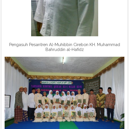
Pengasuh Pesantren Al-Muhibbin Cirebon KH. Muhammad
Bahruddin al-Hafidz