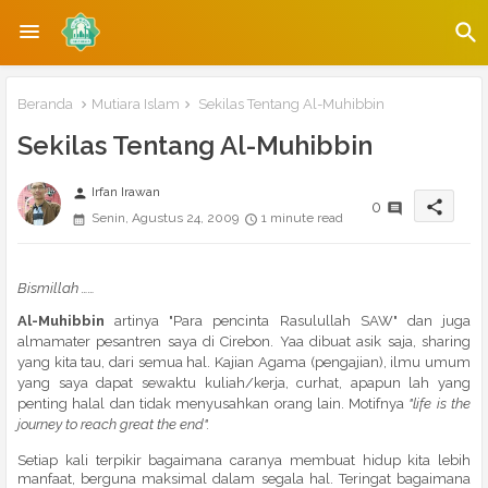
Beranda
Mutiara Islam
Sekilas Tentang Al-Muhibbin
Sekilas Tentang Al-Muhibbin
Irfan Irawan
person
share
0
Senin, Agustus 24, 2009
1 minute read
Bismillah ……
Al-Muhibbin
artinya "Para pencinta Rasulullah SAW" dan juga
almamater pesantren saya di Cirebon. Yaa dibuat asik saja, sharing
yang kita tau, dari semua hal. Kajian Agama (pengajian), ilmu umum
yang saya dapat sewaktu kuliah/kerja, curhat, apapun lah yang
penting halal dan tidak menyusahkan orang lain. Motifnya
"life is the
journey to reach great the end"
.
Setiap kali terpikir bagaimana caranya membuat hidup kita lebih
manfaat, berguna maksimal dalam segala hal. Teringat bagaimana