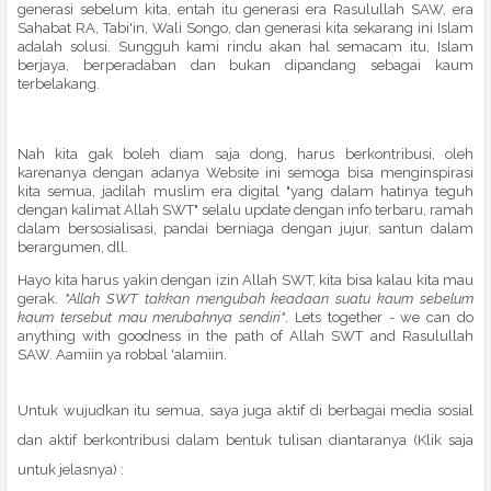
generasi sebelum kita, entah itu generasi era Rasulullah SAW, era
Sahabat RA, Tabi'in, Wali Songo, dan generasi kita sekarang ini Islam
adalah solusi. Sungguh kami rindu akan hal semacam itu, Islam
berjaya, berperadaban dan bukan dipandang sebagai kaum
terbelakang.
Nah kita gak boleh diam saja dong, harus berkontribusi, oleh
karenanya dengan adanya Website ini semoga bisa menginspirasi
kita semua, jadilah muslim era digital "yang dalam hatinya teguh
dengan kalimat Allah SWT" selalu update dengan info terbaru, ramah
dalam bersosialisasi, pandai berniaga dengan jujur, santun dalam
berargumen, dll.
Hayo kita harus yakin dengan izin Allah SWT, kita bisa kalau kita mau
gerak.
"Allah SWT takkan mengubah keadaan suatu kaum sebelum
kaum tersebut mau merubahnya sendiri"
. Lets together - we can do
anything with goodness in the path of Allah SWT and Rasulullah
SAW. Aamiin ya robbal 'alamiin.
Untuk wujudkan itu semua, saya juga aktif di berbagai media sosial
dan aktif berkontribusi dalam bentuk tulisan diantaranya (Klik saja
untuk jelasnya) :