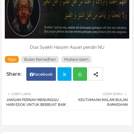
Doa Syaikh Hasyim Asyari pendiri NU
Tags
Bulan Ramadhan
Mutiara Islam
Facebook
Twi
Wh
LEBIH LAMA
LEBIH BARU
JANGAN PERNAH MENUNGGU
KEUTAMAAN MALAM BULAN
tte
ats
HARI ESOK UNTUK BERBUAT BAIK
RAMADHAN
r
app