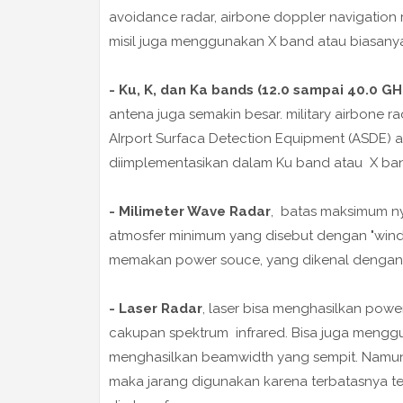
avoidance radar, airbone doppler navigation
misil juga menggunakan X band atau biasanya
- Ku, K, dan Ka bands (12.0 sampai 40.0 GH
antena juga semakin besar. military airbone 
AIrport Surfaca Detection Equipment (ASDE) at
diimplementasikan dalam Ku band atau X ba
- Milimeter Wave Radar
, batas maksimum n
atmosfer minimum yang disebut dengan "wind
memakan power souce, yang dikenal dengan 
- Laser Radar
, laser bisa menghasilkan pow
cakupan spektrum infrared. Bisa juga mengg
menghasilkan beamwidth yang sempit. Namun
maka jarang digunakan karena terbatasnya ter