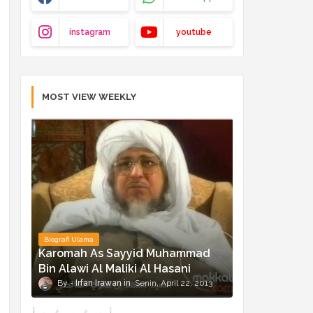
instagram
youtube
MOST VIEW WEEKLY
Biografi Ulama
Karomah As Sayyid Muhammad
Bin Alawi Al Maliki Al Hasani
Irfan Irawan
Senin, April 22, 2013