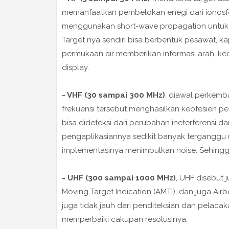
memanfaatkan pembelokan enegi dari ionosfer 
menggunakan short-wave propagation untuk bi
Target nya sendiri bisa berbentuk pesawat, kap
permukaan air memberikan informasi arah, ke
display.
- VHF (30 sampai 300 MHz)
, diawal perkemb
frekuensi tersebut menghasilkan keofesien p
bisa dideteksi dari perubahan ineterferensi d
pengaplikasiannya sedikit banyak terganggu 
implementasinya menimbulkan noise. Sehingga d
- UHF (300 sampai 1000 MHz)
, UHF disebut 
Moving Target Indication (AMTI), dan juga A
juga tidak jauh dari penditeksian dan pelacak
memperbaiki cakupan resolusinya.