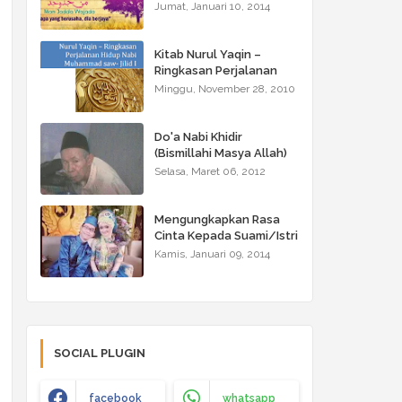
Jumat, Januari 10, 2014
Kitab Nurul Yaqin –
Ringkasan Perjalanan
Hidup Nabi Muhammad
Minggu, November 28, 2010
saw - Jilid I
Do'a Nabi Khidir
(Bismillahi Masya Allah)
Selasa, Maret 06, 2012
Mengungkapkan Rasa
Cinta Kepada Suami/Istri
Kamis, Januari 09, 2014
SOCIAL PLUGIN
facebook
whatsapp