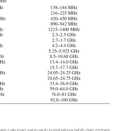
lam cakupan yang jauh nominalnya lebih dari 200nmi,