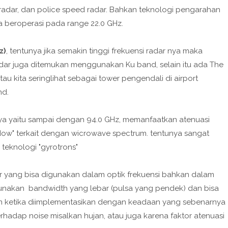
 radar, dan police speed radar. Bahkan teknologi pengarahan
 beroperasi pada range 22.0 GHz.
z)
, tentunya jika semakin tinggi frekuensi radar nya maka
radar juga ditemukan menggunakan Ku band, selain itu ada The
au kita seringlihat sebagai tower pengendali di airport
nd.
ya yaitu sampai dengan 94.0 GHz, memanfaatkan atenuasi
ow" terkait dengan wicrowave spectrum. tentunya sangat
teknologi "gyrotrons"
er yang bisa digunakan dalam optik frekuensi bahkan dalam
unakan bandwidth yang lebar (pulsa yang pendek) dan bisa
 ketika diimplementasikan dengan keadaan yang sebenarnya
hadap noise misalkan hujan, atau juga karena faktor atenuasi