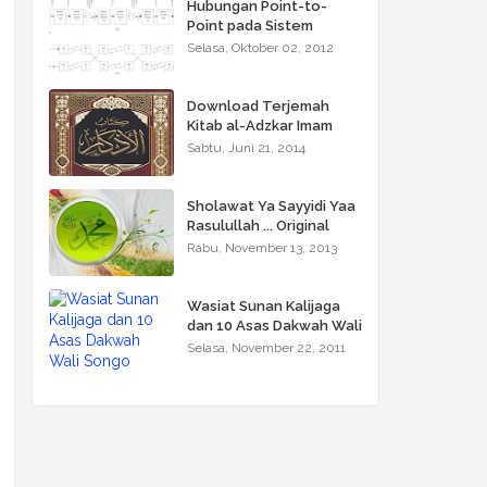
Hubungan Point-to-
Point pada Sistem
Komunikasi Gelombang
Selasa, Oktober 02, 2012
Mikro Terestrial
Download Terjemah
Kitab al-Adzkar Imam
Nawawi
Sabtu, Juni 21, 2014
Sholawat Ya Sayyidi Yaa
Rasulullah ... Original
Version
Rabu, November 13, 2013
Wasiat Sunan Kalijaga
dan 10 Asas Dakwah Wali
Songo
Selasa, November 22, 2011