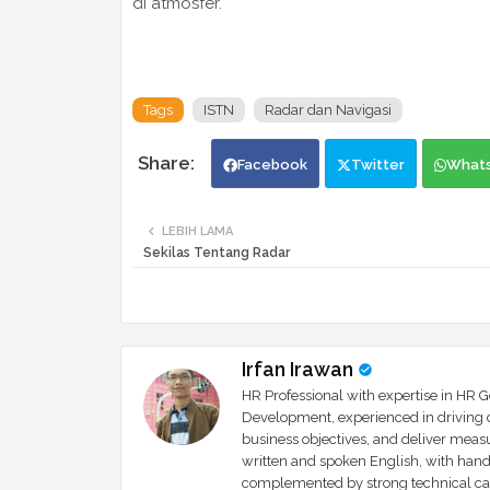
di atmosfer.
Tags
ISTN
Radar dan Navigasi
Facebook
Twitter
What
LEBIH LAMA
Sekilas Tentang Radar
Irfan Irawan
HR Professional with expertise in HR 
Development, experienced in driving co
business objectives, and deliver meas
written and spoken English, with han
complemented by strong technical cap