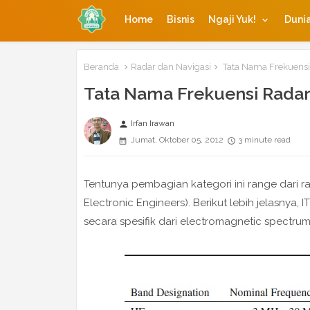
Home
Bisnis
Ngaji Yuk!
Dunia
Beranda
Radar dan Navigasi
Tata Nama Frekuensi 
Tata Nama Frekuensi Radar 
Irfan Irawan
person
Jumat, Oktober 05, 2012
3 minute read
Tentunya pembagian kategori ini range dari rada
Electronic Engineers). Berikut lebih jelasnya,
secara spesifik dari electromagnetic spectrum