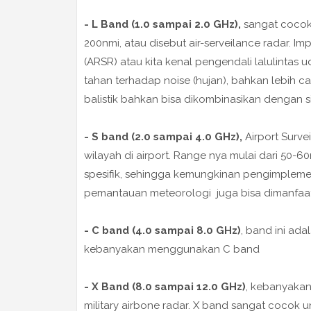
- L Band (1.0 sampai 2.0 GHz),
sangat cocok 
200nmi, atau disebut air-serveilance radar. I
(ARSR) atau kita kenal pengendali lalulintas
tahan terhadap noise (hujan), bahkan lebih ca
balistik bahkan bisa dikombinasikan dengan si
- S band (2.0 sampai 4.0 GHz),
Airport Surve
wilayah di airport. Range nya mulai dari 50-
spesifik, sehingga kemungkinan pengimpleme
pemantauan meteorologi juga bisa dimanfaat
- C band (4.0 sampai 8.0 GHz)
, band ini ad
kebanyakan menggunakan C band
- X Band (8.0 sampai 12.0 GHz)
, kebanyakan
military airbone radar. X band sangat cocok 