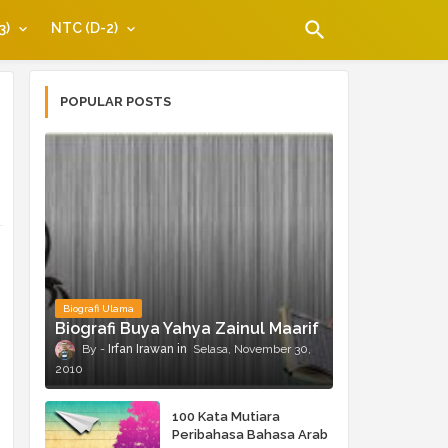
3)
NTC (D-2)
POPULAR POSTS
Biografi Ulama
Biografi Buya Yahya Zainul Maarif
Irfan Irawan
Selasa, November 30,
2010
100 Kata Mutiara
Peribahasa Bahasa Arab