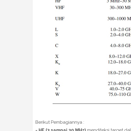
Berikut Pembagiannya :
- HF (3 sampai 30 MHz)
menditeksi target da