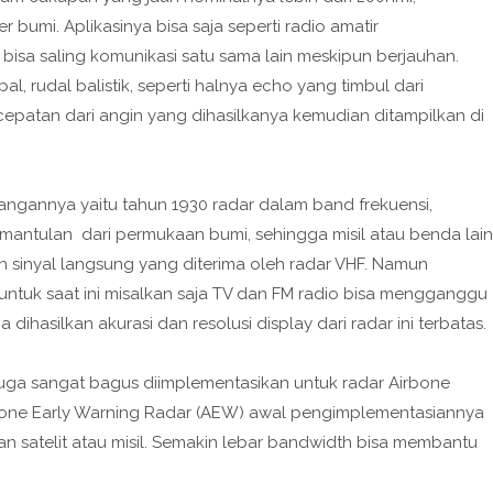
bumi. Aplikasinya bisa saja seperti radio amatir
sa saling komunikasi satu sama lain meskipun berjauhan.
al, rudal balistik, seperti halnya echo yang timbul dari
cepatan dari angin yang dihasilkanya kemudian ditampilkan di
angannya yaitu tahun 1930 radar dalam band frekuensi,
emantulan dari permukaan bumi, sehingga misil atau benda lain
an sinyal langsung yang diterima oleh radar VHF. Namun
untuk saat ini misalkan saja TV dan FM radio bisa mengganggu
ihasilkan akurasi dan resolusi display dari radar ini terbatas.
juga sangat bagus diimplementasikan untuk radar Airbone
irbone Early Warning Radar (AEW) awal pengimplementasiannya
an satelit atau misil. Semakin lebar bandwidth bisa membantu